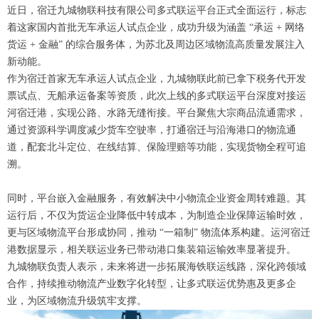
近日，宿迁九城物联科技有限公司多式联运平台正式全面运行，标志
着这家国内首批无车承运人试点企业，成功升级为涵盖 “承运 + 网络
货运 + 金融” 的综合服务体，为苏北及周边区域物流高质量发展注入
新动能。
作为宿迁首家无车承运人试点企业，九城物联此前已拿下税务代开发
票试点、无船承运备案等资质，此次上线的多式联运平台深度对接运
河宿迁港，实现公路、水路无缝衔接。平台聚焦大宗商品流通需求，
通过资源科学调度减少货车空驶率，打通宿迁与沿海港口的物流通
道，配套北斗定位、在线结算、保险理赔等功能，实现货物全程可追
溯。
同时，平台嵌入金融服务，有效解决中小物流企业资金周转难题。其
运行后，不仅为货运企业降低中转成本，为制造企业保障运输时效，
更与区域物流平台形成协同，推动 “一箱制” 物流体系构建。运河宿迁
港数据显示，相关联运业务已带动港口集装箱运输效率显著提升。
九城物联负责人表示，未来将进一步拓展海铁联运线路，深化跨领域
合作，持续推动物流产业数字化转型，让多式联运优势惠及更多企
业，为区域物流升级筑牢支撑。