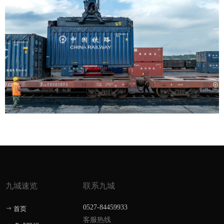
九城速览
联系九城
0527-84459933
首页
ꁹ
客服热线