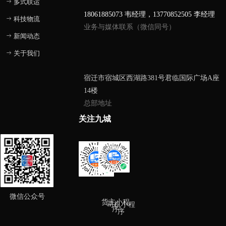
多式联运
ꁹ
18061885073 韦经理，13770852505 李经理
科技物流
ꁹ
业务与媒体联系（微信同号）
新闻动态
ꁹ
关于我们
ꁹ
宿迁市宿城区西湖路381号君临国际广场A座
14楼
总部地址
关注九城
微信公众号
货主小程
司机小程
序
序